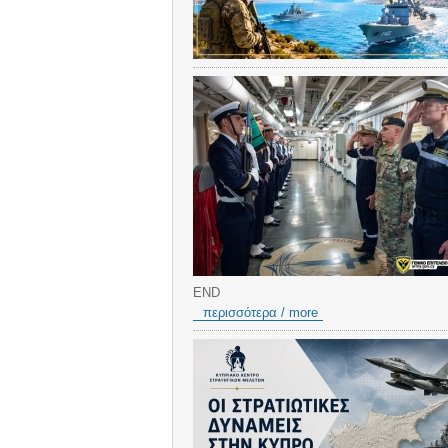
END
περισσότερα / more