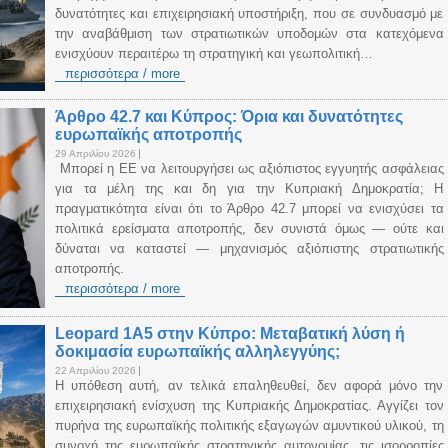
δυνατότητες και επιχειρησιακή υποστήριξη, που σε συνδυασμό με
την αναβάθμιση των στρατιωτικών υποδομών στα κατεχόμενα
ενισχύουν περαιτέρω τη στρατηγική και γεωπολιτική…
περισσότερα / more
Άρθρο 42.7 και Κύπρος: Όρια και δυνατότητες
ευρωπαϊκής αποτροπής
29 Απριλίου 2026
Μπορεί η ΕΕ να λειτουργήσει ως αξιόπιστος εγγυητής ασφάλειας
για τα μέλη της και δη για την Κυπριακή Δημοκρατία; Η
πραγματικότητα είναι ότι το Άρθρο 42.7 μπορεί να ενισχύσει τα
πολιτικά ερείσματα αποτροπής, δεν συνιστά όμως — ούτε και
δύναται να καταστεί — μηχανισμός αξιόπιστης στρατιωτικής
αποτροπής.
περισσότερα / more
Leopard 1Α5 στην Κύπρο: Μεταβατική λύση ή
δοκιμασία ευρωπαϊκής αλληλεγγύης;
22 Απριλίου 2026
Η υπόθεση αυτή, αν τελικά επαληθευθεί, δεν αφορά μόνο την
επιχειρησιακή ενίσχυση της Κυπριακής Δημοκρατίας. Αγγίζει τον
πυρήνα της ευρωπαϊκής πολιτικής εξαγωγών αμυντικού υλικού, τη
συνοχή της ευρωπαϊκής στρατηγικής αυτονομίας, τις ισορροπίες