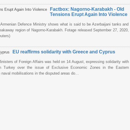
Factbox: Nagorno-Karabakh - Old
Tensions Erupt Again Into Violence
e Armenian Defence Ministry shows what is said to be Azerbaijani tanks and
reakaway region of Nagorno-Karabakh. Fotage released September 27, 2020,
uters)
EU reaffirms solidarity with Greece and Cyprus
isters of Foreign Affairs was held on 14 August, expressing solidarity with
th Turkey over the issue of Exclusive Economic Zones in the Eastern
h naval mobilisations in the disputed areas do…