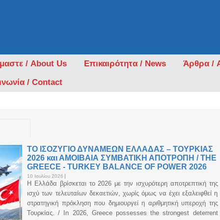
ίμαστε / About Us
Επικαιρότητα / News
Άρθρα / A
ινωνία / Contact
ΤΟ ΙΣΟΖΥΓΙΟ ΔΥΝΑΜΕΩΝ ΕΛΛΑΔΑΣ – ΤΟΥΡΚΙΑΣ
2026 και ΑΜΟΙΒΑΙΑ ΣΥΜΒΑΤΙΚΗ ΑΠΟΤΡΟΠΗ / THE
GREECE - TURKEY BALANCE OF POWER 2026
10 Ιουλίου 2026
Η Ελλάδα βρίσκεται το 2026 με την ισχυρότερη αποτρεπτική της
ισχύ των τελευταίων δεκαετιών, χωρίς όμως να έχει εξαλειφθεί η
στρατηγική πρόκληση που δημιουργεί η αριθμητική υπεροχή της
Τουρκίας. / In 2026, Greece possesses the strongest deterrent