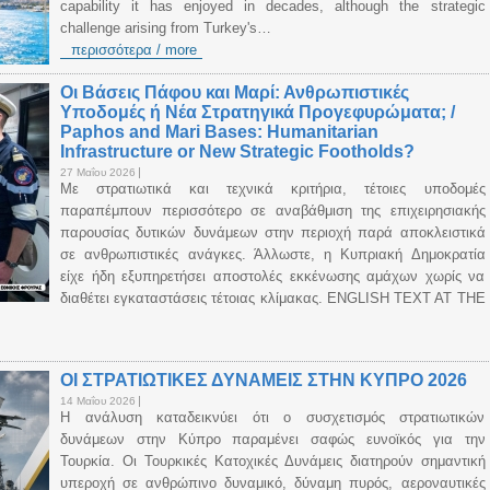
capability it has enjoyed in decades, although the strategic
challenge arising from Turkey's…
περισσότερα / more
Οι Βάσεις Πάφου και Μαρί: Ανθρωπιστικές
Υποδομές ή Νέα Στρατηγικά Προγεφυρώματα; /
Paphos and Mari Bases: Humanitarian
Infrastructure or New Strategic Footholds?
27 Μαΐου 2026
Με στρατιωτικά και τεχνικά κριτήρια, τέτοιες υποδομές
παραπέμπουν περισσότερο σε αναβάθμιση της επιχειρησιακής
παρουσίας δυτικών δυνάμεων στην περιοχή παρά αποκλειστικά
σε ανθρωπιστικές ανάγκες. Άλλωστε, η Κυπριακή Δημοκρατία
είχε ήδη εξυπηρετήσει αποστολές εκκένωσης αμάχων χωρίς να
διαθέτει εγκαταστάσεις τέτοιας κλίμακας. ENGLISH TEXT AT THE
ΟΙ ΣΤΡΑΤΙΩΤΙΚΕΣ ΔΥΝΑΜΕΙΣ ΣΤΗΝ ΚΥΠΡΟ 2026
14 Μαΐου 2026
Η ανάλυση καταδεικνύει ότι ο συσχετισμός στρατιωτικών
δυνάμεων στην Κύπρο παραμένει σαφώς ευνοϊκός για την
Τουρκία. Οι Τουρκικές Κατοχικές Δυνάμεις διατηρούν σημαντική
υπεροχή σε ανθρώπινο δυναμικό, δύναμη πυρός, αεροναυτικές