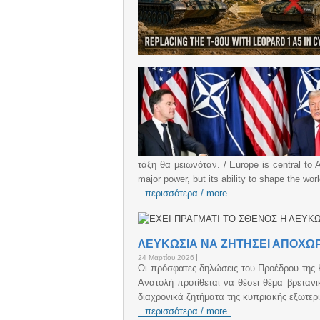
τάξη θα μειωνόταν. / Europe is central to 
major power, but its ability to shape the wor
περισσότερα / more
ΛΕΥΚΩΣΙΑ ΝΑ ΖΗΤΗΣΕΙ ΑΠΟΧΩ
24 Μαρτίου 2026
Οι πρόσφατες δηλώσεις του Προέδρου της Κ
Ανατολή προτίθεται να θέσει θέμα βρετα
διαχρονικά ζητήματα της κυπριακής εξωτερι
περισσότερα / more