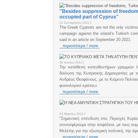
"Besides suppression of freedoms
occupied part of Cyprus”
21 Σεπτεμβρίου 2021
The Greek Cypriots are not the only victims
campaign against the island’s Turkish comm
said in an article on September 20 2021.
περισσότερα / more
30 Ιουνίου 2021
Την κατάθεση κατευθυντήρων γραμμών λύ
διάλυση της Κυπριακής Δημοκρατίας με τα
Ανδρέας Θεοφάνους, με το Κείμενο Πολ
φυσιολογικό κράτος».
περισσότερα / more
24 Μαρτίου 2021
"Σημαντική επένδυση στις Περιοχές Κυρ
συνεισφέρουμε στην ασφάλεια, με τους συμ
Μελέτης για την εξωτερική πολιτική, την ά
περισσότερα / more