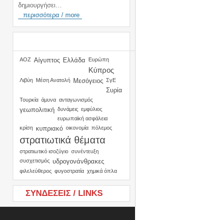
δημιουργήσει…
περισσότερα / more
TAGS
ΑΟΖ
Αίγυπτος
Ελλάδα
Ευρώπη
Κύπρος
Λιβύη
Μέση Ανατολή
Μεσόγειος
ΣγΕ
Συρία
Τουρκία
άμυνα
ανταγωνισμός
γεωπολιτική
δυνάμεις
εμφύλιος
ευρωπαϊκή ασφάλεια
κρίση
κυπριακό
οικονομία
πόλεμος
στρατιωτικά θέματα
στρατιωτικό ισοζύγιο
συνέντευξη
συσχετισμός
υδρογονάνθρακες
φιλελεύθερος
φυγοστρατία
χημικά όπλα
ΣΥΝΔΕΣΕΙΣ / LINKS