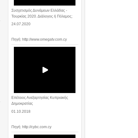
Συσχετισμός Δυνάμεων Ελλάδας -
Τουρκίας 2020. Διάλογος ή Πόλεμος;
24.07.2020
Πηγή: http://www.omegatv.com.cy
Επέτειος Ανεξαρτησίας Κυπριακής
Δημοκρατίας
01.10.2018
Πηγή: http://cybc.com.cy