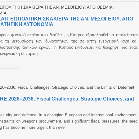
ΑΙ ΓΕΩΠΟΛΙΤΙΚΗ ΣΚΑΚΙΕΡΑ ΤΗΣ ΑΝ. ΜΕΣΟΓΕΙΟΥ: ΑΠΟ
ΡΑΤΗΓΙΚΗ ΑΥΤΟΝΟΜΙΑ
ους φυσικού αερίου που διαθέτει, η Κύπρος εξακολουθεί να υπολείπεται
ς τη μετουσίωση των δυνατοτήτων της σε απτή ενεργειακή ισχύ και
 υλοποίησης ζωτικών έργων, η Κύπρος κινδυνεύει να θεωρηθεί ως ένας
 ενεργειακή δυναμική…
026–2036: Fiscal Challenges, Strategic Choices, and
s security and defence. In a changing European and international environment,
straints on weapons procurement, and significant fiscal pressures, the need
ing has become more urgent than ever.