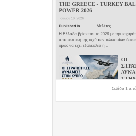
THE GREECE - TURKEY BA
POWER 2026
Ιουλίου 10, 2026
Μελέτες
Published in
Η Ελλάδα βρίσκεται το 2026 με την ισχυρό
αποτρεπτική της ισχύ των τελευταίων δεκαε
όμως να έχει εξαλειφθεί η…
ΟΙ
ΣΤΡΑ
ΔΥΝΑ
ΣΤΗΝ
2026
Σελίδα 1 από
Μαΐου 14
Μελέτες
Published in
Η ανάλυση καταδεικνύει ότι ο συσχετισμός
δυνάμεων στην Κύπρο παραμένει σαφώς ευ
Τουρκία. Οι Τουρκικές Κατοχικές Δυνάμεις