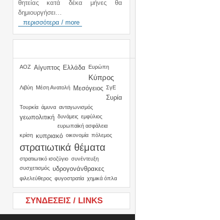
θητείας κατά δέκα μήνες θα
δημιουργήσει…
περισσότερα / more
TAGS
ΑΟΖ
Αίγυπτος
Ελλάδα
Ευρώπη
Κύπρος
Λιβύη
Μέση Ανατολή
Μεσόγειος
ΣγΕ
Συρία
Τουρκία
άμυνα
ανταγωνισμός
γεωπολιτική
δυνάμεις
εμφύλιος
ευρωπαϊκή ασφάλεια
κρίση
κυπριακό
οικονομία
πόλεμος
στρατιωτικά θέματα
στρατιωτικό ισοζύγιο
συνέντευξη
συσχετισμός
υδρογονάνθρακες
φιλελεύθερος
φυγοστρατία
χημικά όπλα
ΣΥΝΔΕΣΕΙΣ / LINKS