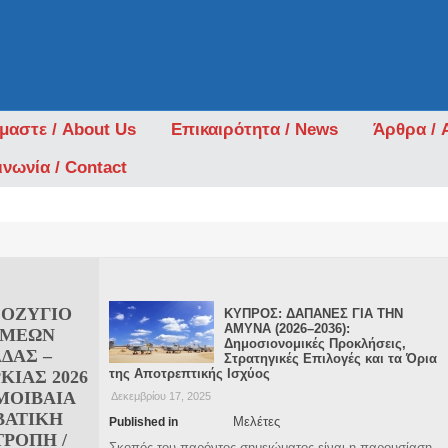
ίμαστε / About Us
Επικαιρότητα / News
Άρθρα / A
ινωνία / Contact
ΣΟΖΥΓΙΟ
ΚΥΠΡΟΣ: ΔΑΠΑΝΕΣ ΓΙΑ ΤΗΝ
ΑΜΥΝΑ (2026–2036):
ΑΜΕΩΝ
Δημοσιονομικές Προκλήσεις,
ΔΑΣ –
Στρατηγικές Επιλογές και τα Όρια
της Αποτρεπτικής Ισχύος
ΚΙΑΣ 2026
ΑΜΟΙΒΑΙΑ
Δεκεμβρίου 17, 2025
ΒΑΤΙΚΗ
Μελέτες
Published in
ΡΟΠΗ /
Σκοπός του παρόντος σημειώματος είναι η παρουσίαση