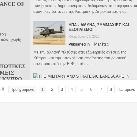
LANCE OF
των βασικών δημοσιονομικών δεδομένων που αφορούν τι
αμυντικές δαπάνες της Κυπριακής Δημοκρατίας για…
ΗΠΑ - ΑΜΥΝΑ, ΣΥΜΜΑΧΙΕΣ ΚΑΙ
ΕΞΟΠΛΙΣΜΟΙ
τερη
Οκτωβρίου 03, 2025
τιών, χωρίς
Μελέτες
Published in
Με την αλλαγή πλεύσης στις εξωτερικές σχέσεις της
Κύπρου και την υποχρέωση αφαίρεσης του ρωσικού
οπλισμού από την Ε.Φ., καθώς…
ΤΙΩΤΙΚΕΣ
ΜΕΙΣ
 ΚΥΠΡΟ
 8
Προηγούμενο
1
2
3
4
5
6
7
8
Επόμενο
THE MILITARY AND STRATEGIC LANDSCAPE IN THE
, 2026
EASTERN MEDITERRANEAN AND THE MIDDLE EAST,
2024
 στρατιωτικών
Νοεμβρίου 17, 2024
νοϊκός για την
Μελέτες
Published in
…
The study highlights the overall balance of power in the
Eastern Mediterranean and the Middle East and evaluate
the capabilities…