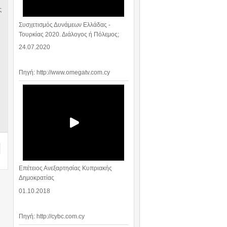
ς
Συσχετισμός Δυνάμεων Ελλάδας -
Τουρκίας 2020. Διάλογος ή Πόλεμος;
24.07.2020
Πηγή: http://www.omegatv.com.cy
Επέτειος Ανεξαρτησίας Κυπριακής
Δημοκρατίας
01.10.2018
Πηγή: http://cybc.com.cy