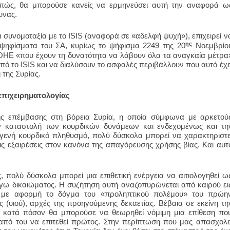
νεπώς, θα μπορούσε κανείς να ερμηνεύσει αυτή την αναφορά ω
υνας.
α συνομοταξία με το
ISIS
(αναφορά σε «αδελφή ψυχή»), επιχειρεί ν
ης
 ψηφίσματα του ΣΑ, κυρίως το ψήφισμα 2249 της 20
Νοεμβρίο
υ ΟΗΕ «που έχουν τη δυνατότητα να λάβουν όλα τα αναγκαία μέτρα
από το
ISIS
και να διαλύσουν το ασφαλές περιβάλλουν που αυτό έχε
 της Συρίας.
επιχειρηματολογίας
κής επέμβασης στη βόρεια Συρία, η οποία σύμφωνα με αρκετού
ην καταστολή των κουρδικών δυνάμεων και ενδεχομένως και τη
ηγενή κουρδικό πληθυσμό, πολύ δύσκολα μπορεί να χαρακτηριστε
ις εξαιρέσεις στον κανόνα της απαγόρευσης χρήσης βίας. Και αυτ
, πολύ δύσκολα μπορεί μια επιθετική ενέργεια να αιτιολογηθεί ω
όγω δικαιώματος. Η συζήτηση αυτή αναζοπυρώνεται από καιρού ει
 με αφορμή το δόγμα του «προληπτικού πολέμου» του πρώη
υιού), αρχές της προηγούμενης δεκαετίας. Βέβαια σε εκείνη τη
 κατά πόσον θα μπορούσε να θεωρηθεί νόμιμη μια επίθεση πο
 από του να επιτεθεί πρώτος. Στην περίπτωση που μας απασχολε