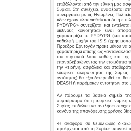
επιβάλλονται από την εθνική μας ασφ
Συρία». Στη συνέχεια, αναφέρεται σ
συνεργασία με τις Ηνωμένες Πολιτείες
«δεν έχουν υλοποιηθεί» και ότι η ε
PYD
/
YPG
» συνεχίζεται και εντείνετ
διεθνούς κοινότητας» είναι απο
χαρακτηρίζει το
PYD
/
YPG
(και αυτό
«αδελφή ψυχή» του
ISIS
(χρησιμοπο
Πρόεδρο Ερντογάν προκειμένου να αφ
χαρακτηρίζει επίσης ως «αντανάκλα
του συριακού λαού καθώς και της
επαναβεβαιώνοντας την ετοιμότητα τ
την «ειρήνη, ασφάλεια και σταθερότ
εδαφικής ακεραιότητας της Συρίας
οντότητας) θα εξουδετερωθεί και θα
DEASH
ή παρόμοιων οντοτήτων στο 
Αν πάρουμε τα βασικά σημεία τη
συμπέρασμα ότι η τουρκική νομική ε
Συρίας επιδιώκει να αντλήσει στοιχε
κανόνα της απαγόρευσης χρήσης βίας
-Η αναφορά σε θεμελιώδες δικαίω
προέρχεται από τη Συρία» υπονοεί τ