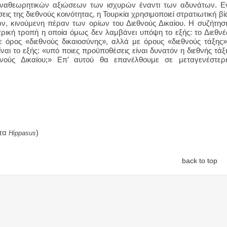
 αναθεωρητικών αξιώσεων των ισχυρών έναντι των αδυνάτων. Ε
εις της διεθνούς κοινότητας, η Τουρκία χρησιμοποιεί στρατιωτική βί
ν, κινούμενη πέραν των ορίων του Διεθνούς Δικαίου. Η συζήτησ
ρική τροπή η οποία όμως δεν λαμβάνει υπόψη το εξής: το Διεθνέ
με όρος «διεθνούς δικαιοσύνης», αλλά με όρους «διεθνούς τάξης»
ναι το εξής: «υπό ποιες προϋποθέσεις είναι δυνατόν η διεθνής τάξ
νούς Δικαίου;» Επ’ αυτού θα επανέλθουμε σε μεταγενέστερ
ατα
)
Hippasus
back to top