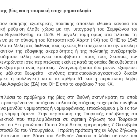
ς βίας και η τουρκική επιχειρηματολογία
ν άσκησης εξωτερικής πολιτικής αποτελεί εθιμικό κανόνα το
τική ρύθμιση έλαβε χώρα με την υπογραφή του Συμφώνου το
νου
Bryand
-
Kellog
, το 1928. Η μεγάλη τομή όμως στα πλαίσια τη
έγινε με τη σύναψη του Καταστατικού Χάρτη (ΚΧ) του ΟΗΕ το 1945
λα τα Μέλη στις διεθνείς τους σχέσεις θα απέχουν από την απειλή 
αντίον της εδαφικής ακεραιότητας ή της πολιτικής ανεξαρτησία
οιαδήποτε άλλη ενέργεια ασυμβίβαστη προς τους Σκοπούς τω
τρώνεται στις περιπτώσεις εκείνες κατά τις οποίες διακυβεύεται 
 ανεξαρτησία ενός κράτους.
Αναγνωρίζονται δύο μόνον εξαιρέσει
 μάλιστα θεωρείται κανόνας επιτακτικού/αναγκαστικού δικαίο
ομική ή συλλογική) κατά το άρθρο 51 και η περίπτωση λήψη
ιο Ασφαλείας (ΣΑ) του ΟΗΕ υπό το κεφάλαιο 7 του ΚΧ.
.
πιλύσει το πρόβλημα της βίας στη διεθνή σκηνή
κράτη τα οποί
προκειμένου να πετύχουν πολιτικούς στόχους επιχειρούν συνήθω
 ένα μανδύα νομιμότητας ή νομιμοφάνειας, επικαλούμενα μία εκ τω
τη νόμιμη άμυνα. Στην περίπτωση της Τουρκικής επέμβασης στ
λεκτικό που περιλαμβάνεται σε σχετική δήλωση του Τουρκικο
να του Εκπροσώπου Τύπου Χαμί Ακσόι, ημερομηνίας 7 Οκτωβρίο
 ιστοσελίδα του Υπουργείου. Η πρώτη πρόταση της εν λόγω δήλωση
ς δικαίωμά μας βάσει του Διεθνούς Δικαίου η λήψη μέτρων πο