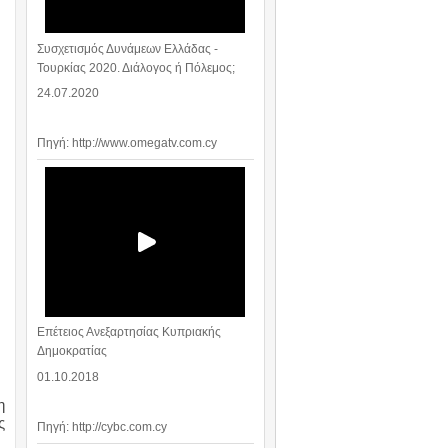
Συσχετισμός Δυνάμεων Ελλάδας -
Τουρκίας 2020. Διάλογος ή Πόλεμος;
24.07.2020
Πηγή: http://www.omegatv.com.cy
Επέτειος Ανεξαρτησίας Κυπριακής
Δημοκρατίας
01.10.2018
η
ς
Πηγή: http://cybc.com.cy