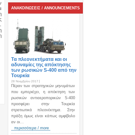
ν
α
ΑΝΑΚΟΙΝΩΣΕΙΣ / ANNOUNCEMENTS
η
ς
.
η
η
Τα πλεονεκτήματα και οι
αδυναμίες της απόκτησης
των ρωσικών S-400 από την
Τουρκία
28 Νοεμβρίου 2017
Πέραν των στρατηγικών μηνυμάτων
που εμπεριέχει, η απόκτηση των
ρωσικών αντιαεροπορικών S-400
προσφέρει στην Τουρκία
στρατιωτικά πλεονέκτημα. Στην
πράξη όμως είναι κάπως αμφίβολο
αν οι…
περισσότερα / more