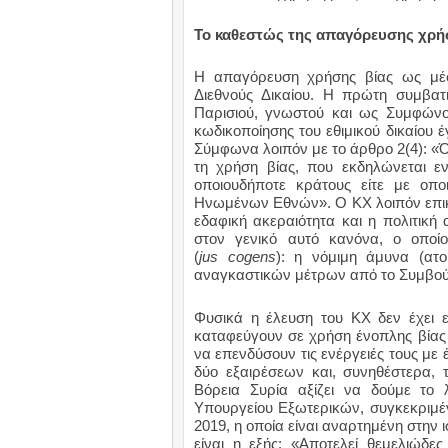
Το καθεστώς της απαγόρευσης χρήση
Η απαγόρευση χρήσης βίας ως μέσο
Διεθνούς Δικαίου. Η πρώτη συμβα
Παρισιού, γνωστού και ως Συμφώ
κωδικοποίησης του εθιμικού δικαίου 
Σύμφωνα λοιπόν με το άρθρο 2(4): «Ό
τη χρήση βίας, που εκδηλώνεται εν
οποιουδήποτε κράτους είτε με οπ
Ηνωμένων Εθνών». Ο ΚΧ λοιπόν επικεν
εδαφική ακεραιότητα και η πολιτική
στον γενικό αυτό κανόνα, ο οποίος
(
jus cogens
): η νόμιμη άμυνα (ατ
αναγκαστικών μέτρων από το Συμβούλ
Φυσικά η έλευση του ΚΧ δεν έχει ε
καταφεύγουν σε χρήση ένοπλης βίας 
να επενδύσουν τις ενέργειές τους με
δύο εξαιρέσεων και, συνηθέστερα, 
Βόρεια Συρία αξίζει να δούμε το 
Υπουργείου Εξωτερικών, συγκεκριμέ
2019, η οποία είναι αναρτημένη στην
είναι η εξής: «Αποτελεί θεμελιώδε