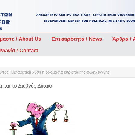
ίμαστε / About Us
Επικαιρότητα / News
Άρθρα / A
ινωνία / Contact
ύπρο: Μεταβατική λύση ή δοκιμασία ευρωπαϊκής αλληλεγγύης;
και το Διεθνές Δίκαιο