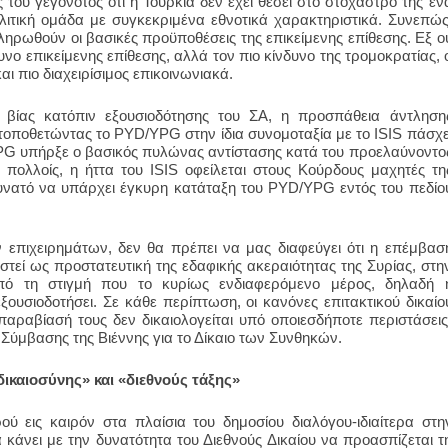
ς του γεγονότος ότι η Τουρκία δεν έχει θέσει στο στόχαστρό της έν
ολιτική ομάδα με συγκεκριμένα εθνοτικά χαρακτηριστικά. Συνεπώς
ρωθούν οι βασικές προϋποθέσεις της επικείμενης επίθεσης. Εξ ο
δυνο επικείμενης επίθεσης, αλλά τον πιο κίνδυνο της τρομοκρατίας, 
αι πιο διαχειρίσιμος επικοινωνιακά.
 βίας κατόπιν εξουσιοδότησης του ΣΑ, η προσπάθεια άντληση
 τοποθετώντας το
PYD
/
YPG
στην ίδια συνομοταξία με το
ISIS
πάσχε
PG
υπήρξε ο βασικός πυλώνας αντίστασης κατά του προελαύνοντο
ν πολλοίς, η ήττα του
ISIS
οφείλεται στους Κούρδους μαχητές τη
δυνατό να υπάρχει έγκυρη κατάταξη του
PYD
/
YPG
εντός του πεδίο
 επιχειρημάτων, δεν θα πρέπει να μας διαφεύγει ότι η επέμβασ
αστεί ως προστατευτική της εδαφικής ακεραιότητας της Συρίας, στη
από τη στιγμή που το κυρίως ενδιαφερόμενο μέρος, δηλαδή 
εξουσιοδοτήσει. Σε κάθε περίπτωση, οι κανόνες επιτακτικού δικαίο
παραβίασή τους δεν δικαιολογείται υπό οποιεσδήποτε περιστάσεις
 Σύμβασης της Βιέννης για το Δίκαιο των Συνθηκών.
 δικαιοσύνης» και «διεθνούς τάξης»
ύ εις καιρόν στα πλαίσια του δημοσίου διαλόγου-ιδιαίτερα στη
 κάνει με την δυνατότητα του Διεθνούς Δικαίου να προασπίζεται τ