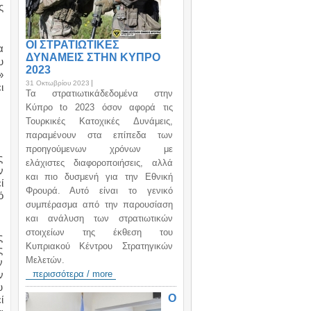
ς
ΟΙ ΣΤΡΑΤΙΩΤΙΚΕΣ
α
ΔΥΝΑΜΕΙΣ ΣΤΗΝ ΚΥΠΡΟ
υ
2023
»
31 Οκτωβρίου 2023
ι
Τα στρατιωτικάδεδομένα στην
Κύπρο to 2023 όσον αφορά τις
Τουρκικές Κατοχικές Δυνάμεις,
παραμένουν στα επίπεδα των
προηγούμενων χρόνων με
ς
ελάχιστες διαφοροποιήσεις, αλλά
ν
και πιο δυσμενή για την Εθνική
ί
Φρουρά. Αυτό είναι το γενικό
ό
συμπέρασμα από την παρουσίαση
και ανάλυση των στρατιωτικών
στοιχείων της έκθεση του
ς
Κυπριακού Κέντρου Στρατηγικών
ς
Μελετών.
ν
ν
περισσότερα / more
υ
Ο
ί