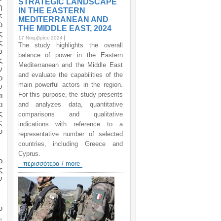
STRATEGIC LANDSCAPE
η
IN THE EASTERN
ε
MEDITERRANEAN AND
ύ
THE MIDDLE EAST, 2024
ς
17 Νοεμβρίου 2024
ς
The study highlights the overall
ώ
balance of power in the Eastern
ς
Mediterranean and the Middle East
ν
and evaluate the capabilities of the
ο
main powerful actors in the region.
ν
For this purpose, the study presents
ι
ι
and analyzes data, quantitative
ς
comparisons and qualitative
ς
indications with reference to a
υ
representative number of selected
countries, including Greece and
Cyprus.
ο
περισσότερα / more
ς
ν
υ
,