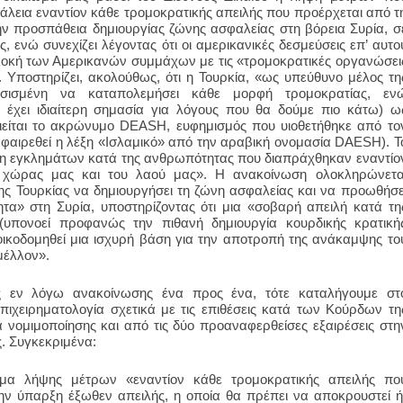
άλεια εναντίον κάθε τρομοκρατικής απειλής που προέρχεται από τ
την προσπάθεια δημιουργίας ζώνης ασφαλείας στη βόρεια Συρία, σ
, ενώ συνεχίζει λέγοντας ότι οι αμερικανικές δεσμεύσεις επ’ αυτο
μπλοκή των Αμερικανών συμμάχων με τις «τρομοκρατικές οργανώσει
αι. Υποστηρίζει, ακολούθως, ότι η Τουρκία, «ως υπεύθυνο μέλος τη
φασισμένη να καταπολεμήσει κάθε μορφή τρομοκρατίας, εν
 έχει ιδιαίτερη σημασία για λόγους που θα δούμε πιο κάτω) ω
ιείται το ακρώνυμο
DEASH
, ευφημισμός που υιοθετήθηκε από το
αιρεθεί η λέξη «Ισλαμικό» από την αραβική ονομασία
DAESH
). Τ
ση εγκλημάτων κατά της ανθρωπότητας που διαπράχθηκαν εναντίο
 χώρας μας και του λαού μας». Η ανακοίνωση ολοκληρώνετα
ης Τουρκίας να δημιουργήσει τη ζώνη ασφαλείας και να προωθήσε
ητα» στη Συρία, υποστηρίζοντας ότι μια «σοβαρή απειλή κατά τη
 (υπονοεί προφανώς την πιθανή δημιουργία κουρδικής κρατική
 οικοδομηθεί μια ισχυρή βάση για την αποτροπή της ανάκαμψης το
μέλλον».
ς εν λόγω ανακοίνωσης ένα προς ένα, τότε καταλήγουμε στ
πιχειρηματολογία σχετικά με τις επιθέσεις κατά των Κούρδων τη
ία νομιμοποίησης και από τις δύο προαναφερθείσες εξαιρέσεις στη
. Συγκεκριμένα:
μα λήψης μέτρων «εναντίον κάθε τρομοκρατικής απειλής πο
ην ύπαρξη έξωθεν απειλής, η οποία θα πρέπει να αποκρουστεί ή