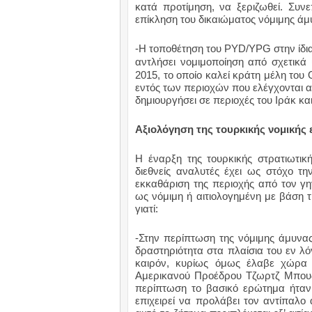
κατά προτίμηση, να ξεριζωθεί. Συ
επίκληση του δικαιώματος νόμιμης άμ
-Η τοποθέτηση του
PYD
/
YPG
στην ίδι
αντλήσει νομιμοποίηση από σχετικά
2015, το οποίο καλεί κράτη μέλη το
εντός των περιοχών που ελέγχονται 
δημιουργήσει σε περιοχές του Ιράκ και
Αξιολόγηση της τουρκικής νομικής 
Η έναρξη της τουρκικής στρατιωτι
διεθνείς αναλυτές έχει ως στόχο τ
εκκαθάριση της περιοχής από τον γ
ως νόμιμη ή αιτιολογημένη με βάση τ
γιατί:
-Στην περίπτωση της νόμιμης άμυνας
δραστηριότητα στα πλαίσια του εν λ
καιρόν, κυρίως όμως έλαβε χώρα
Αμερικανού Προέδρου Τζωρτζ Μπους (
περίπτωση το βασικό ερώτημα ήταν
επιχειρεί να προλάβει τον αντίπαλο