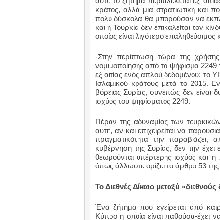
αυτό το ζήτημα περιπλέκεται εξ’ αιτία
κράτος, αλλά μια στρατιωτική και π
πολύ δύσκολα θα μπορούσαν να εκπλη
και η Τουρκία δεν επικαλείται τον κίν
οποίος είναι λιγότερο επαληθεύσιμος κ
-Στην περίπτωση τώρα της χρήσης
νομιμοποίησης από το ψήφισμα 2249
εξ αιτίας ενός απλού δεδομένου: το
Y
Ισλαμικού κράτους μετά το 2015. Ε
βόρειας Συρίας, συνεπώς δεν είναι 
ισχύος του ψηφίσματος 2249.
Πέραν της αδυναμίας των τουρκικών
αυτή, αν και επιχειρείται να παρουσι
πραγματικότητα την παραβιάζει, 
κυβέρνηση της Συρίας, δεν την έχει 
θεωρούνται υπέρτερης ισχύος και η 
όπως άλλωστε ορίζει το άρθρο 53 της
Το Διεθνές Δίκαιο μεταξύ «διεθνούς
Ένα ζήτημα που εγείρεται από καιρο
Κύπρο η οποία είναι παθούσα-έχει να