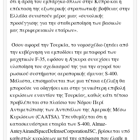
ότι η άρση του εμπάργκο όπλων στην Κύπρο και η
επέκταση της εξωτερικής στρατιωτικής βοήθειας στην
Ελλάδα συνιστούν μέρος μιας «συνολικής
προσέγγισης για την σταθεροποίηση των βασικών
μας περιφερειακών εταίρων».
Όσον αφορά την Τουρκία, το νομοσχέδιο ζητάει από
την κυβέρνηση να εμποδίσει την μεταφορά των
μαχητικών
F
-35, εφόσον η Άγκυρα συνεχίσει την
υλοποίηση του σχεδιασμού της για την αγορά του
ρωσικού συστήματος αεροπορικής άμυνας
S
-400.
Μάλιστα, επισημαίνεται πως μια τέτοια εξέλιξη θα
μπορούσε να οδηγήσει και στην γενικότερη επιβολή
κυρώσεων εναντίον της Τουρκίας, καθώς κάτι τέτοιο
προβλέπεται στο πλαίσιο του Νόμου Περί
Αντιμετώπισης των Αντιπάλων της Αμερικής Μέσω
Κυρώσεων (
CAATSA
). Υπενθυμίζεται ότι η
κατασκευάστρια εταιρία των
S
-400,
Almaz
-
Antey
Air
and
Space
Defense
Corporation
JSC
, βρίσκεται υπό
καθεστώς κυρώσεων μετά την απόφαση που έλαβε η