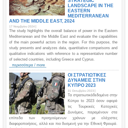
STRATEGIC
LANDSCAPE IN THE
EASTERN
MEDITERRANEAN
AND THE MIDDLE EAST, 2024
17 Νοεμβρίου 2024
The study highlights the overall balance of power in the Eastern
Mediterranean and the Middle East and evaluate the capabilities
of the main powerful actors in the region. For this purpose, the
study presents and analyzes data, quantitative comparisons and
qualitative indications with reference to a representative number
of selected countries, including Greece and Cyprus.
περισσότερα / more
ΟΙ ΣΤΡΑΤΙΩΤΙΚΕΣ
ΔΥΝΑΜΕΙΣ ΣΤΗΝ
ΚΥΠΡΟ 2023
31 Οκτωβρίου 2023
Τα στρατιωτικάδεδομένα στην
Κύπρο to 2023 όσον αφορά
τις Τουρκικές Κατοχικές
Δυνάμεις, παραμένουν στα
επίπεδα των προηγούμενων χρόνων με ελάχιστες
διαφοροποιήσεις, αλλά και πιο δυσμενή για την Εθνική Φρουρά.