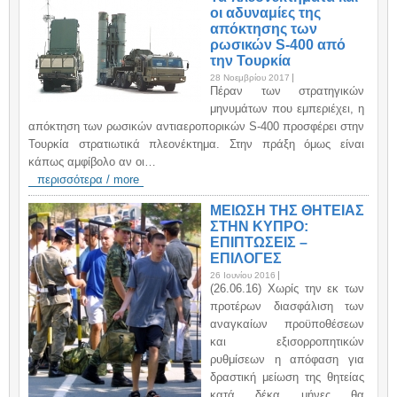
οι αδυναμίες της
απόκτησης των
ρωσικών S-400 από
την Τουρκία
28 Νοεμβρίου 2017
Πέραν των στρατηγικών
μηνυμάτων που εμπεριέχει, η
απόκτηση των ρωσικών αντιαεροπορικών S-400 προσφέρει στην
Τουρκία στρατιωτικά πλεονέκτημα. Στην πράξη όμως είναι
κάπως αμφίβολο αν οι…
περισσότερα / more
ΜΕΙΩΣΗ ΤΗΣ ΘΗΤΕΙΑΣ
ΣΤΗΝ ΚΥΠΡΟ:
ΕΠΙΠΤΩΣΕΙΣ –
ΕΠΙΛΟΓΕΣ
26 Ιουνίου 2016
(26.06.16) Χωρίς την εκ των
προτέρων διασφάλιση των
αναγκαίων προϋποθέσεων
και εξισορροπητικών
ρυθμίσεων η απόφαση για
δραστική μείωση της θητείας
κατά δέκα μήνες θα