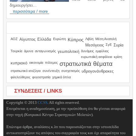
δημιουργήσει…
περισσότερα / more
TAGS
ΑΟΖ
Αίγυπτος
Ελλάδα
Ευρώπη
Κύπρος
Λιβύη
Μέση Ανατολή
Μεσόγειος
ΣγΕ
Συρία
Τουρκία
άμυνα
ανταγωνισμός
γεωπολιτική
δυνάμεις
εμφύλιος
ευρωπαϊκή ασφάλεια
κρίση
στρατιωτικά θέματα
κυπριακό
οικονομία
πόλεμος
στρατιωτικό ισοζύγιο
συνέντευξη
συσχετισμός
υδρογονάνθρακες
φιλελεύθερος
φυγοστρατία
χημικά όπλα
ΣΥΝΔΕΣΕΙΣ / LINKS
Copyright © 2013
CCSS
. All rights reserved.
Επιτρέπεται η αναδημοσίευση, με την προϋπόθεση ότι θα γίνεται αναφορά
στην πηγή (Κυπριακό Κέντρο Στρατηγικών Μελετών).
Επώνυμα άρθρα, αναλύσεις κ.λπ που παρουσιάζονται στην ιστοσελίδα
αντικατοπτρίζουν τις απόψεις του συγγραφέα τους και όχι απαραίτητα του