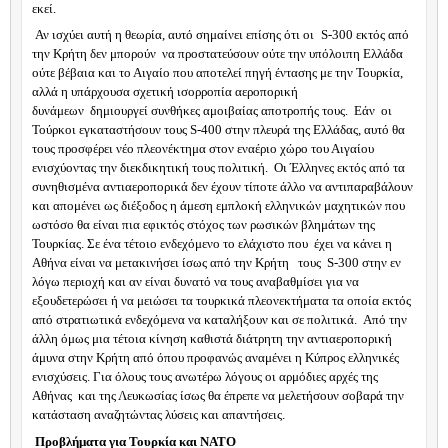
εκεί.
Αν ισχύει αυτή η θεωρία, αυτό σημαίνει επίσης ότι οι
S
-300 εκτός από
την Κρήτη δεν μπορούν
να προστατεύσουν ούτε την υπόλοιπη Ελλάδα
ούτε βέβαια και το Αιγαίο που αποτελεί πηγή έντασης με την Τουρκία,
αλλά η υπάρχουσα σχετική ισορροπία αεροπορική
δυνάμεων
δημιουργεί συνθήκες αμοιβαίας αποτροπής τους.
Εάν
οι
Τούρκοι εγκαταστήσουν τους
S
-400 στην πλευρά της Ελλάδας, αυτό θα
τους προσφέρει νέο πλεονέκτημα στον εναέριο χώρο του Αιγαίου
ενισχύοντας την διεκδικητική τους πολιτική.
Οι Έλληνες εκτός από τα
συνηθισμένα αντιαεροπορικά δεν έχουν τίποτε άλλο να αντιπαραβάλουν
και απομένει ως διέξοδος η άμεση εμπλοκή ελληνικών μαχητικών που
ωστόσο θα είναι πια εφικτός στόχος των ρωσικών βλημάτων της
Τουρκίας. Σε ένα τέτοιο ενδεχόμενο το ελάχιστο που
έχει να κάνει η
Αθήνα είναι να μετακινήσει ίσως από την Κρήτη
τους
S
-300 στην εν
λόγω περιοχή και αν είναι δυνατό να τους αναβαθμίσει για να
εξουδετερώσει ή να μειώσει τα τουρκικά πλεονεκτήματα τα οποία εκτός
από στρατιωτικά ενδεχόμενα να καταλήξουν και σε πολιτικά.
Από την
άλλη όμως μια τέτοια κίνηση καθιστά διάτρητη την αντιαεροπορική
άμυνα στην Κρήτη από όπου προφανώς αναμένει η Κύπρος ελληνικές
ενισχύσεις. Για όλους τους ανωτέρω λόγους οι αρμόδιες αρχές της
Αθήνας
και της Λευκωσίας ίσως θα έπρεπε να μελετήσουν σοβαρά την
κατάσταση αναζητώντας λύσεις και απαντήσεις.
Προβλήματα για Τουρκία και ΝΑΤΟ