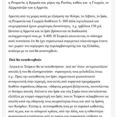
η Ρουμανία, η Κριμαία και μέρος της Ρωσίας, καθώς και η Γεωργία, το
Αζερμπαϊτζάν και η Αρμενία.
Αρκετές από τις χώρες αυτές με εξαίρεση την Κύπρο, το Λίβανο, το Ιράκ,
τη Ρουμανία και Γεωργία διαθέτουν
S
-300 αλλά τεχνολογικά και
επιχειρησιακά έχουν μικρότερες δυνατότητες,
π.χ. εμβέλεια 150 χιλ.
Ωστόσο η Αρμενία και το Ιράν βρίσκονται σε διαδικασία
εκσυγχρονισμού τους με
S
-400. Η Τουρκία αποκτώντας το σύστημα
αυτό πιστεύεται ότι θα έχει στρατιωτικά συγκριτικό πλεονέκτημα έναντι
των χωρών του περίγυρου της περιλαμβανομένης και της Ελλάδας,
ανάλογα με το πού θα αναπτυχθούν.
Πού θα τοποθετηθούν
Λογικά οι Τούρκοι θα τα τοποθετήσουν
εκεί απ’ όπου
αντιμετωπίζουν
απειλές ή που θα εξυπηρετούσαν
στρατηγικές τους φιλοδοξίες όπως
π.χ.: Προς την κατεύθυνση του Ιράν, σημαντικού γεωπολιτικού
ανταγωνιστή στην περιοχή, που εκτός από πυρηνικά προγράμματα
διαθέτει πυραύλους εδάφους - εδάφους μακρού βεληνεκούς, αποτελώντας
εν δυνάμει απειλή. Απέναντι στο Ιράκ και στη Συρία όπου συντελούνται
εξελίξεις με ενεργό συμμετοχή του Ιράν, που οι Τούρκοι εκλαμβάνουν ως
απειλή κατά της εδαφικής τους ακεραιότητας όπως και από τη δράση
των Κούρδων. Επίσης η
αντιπαράθεση τους με το συριακό καθεστώς,
από τη μια, και το ισλαμικό κράτος, από την άλλη, και η πιθανότητα
αεροπορικού κτυπήματος από το πρώτο και πυραυλικής επίθεσης με