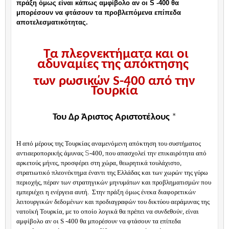
πράξη όμως είναι κάπως αμφίβολο αν οι
S
-400 θα
μπορέσουν να φτάσουν τα προβλεπόμενα επίπεδα
αποτελεσματικότητας.
Τα πλεονεκτήματα και οι
αδυναμίες της απόκτησης
των ρωσικών S-400 από την
Τουρκία
Του Δρ Άριστος Αριστοτέλους
*
Η από μέρους της Τουρκίας αναμενόμενη απόκτηση του συστήματος
αντιαεροπορικής άμυνας
S
-400, που απασχολεί την επικαιρότητα από
αρκετούς μήνες, προσφέρει στη χώρα, θεωρητικά τουλάχιστο,
στρατιωτικό πλεονέκτημα έναντι της Ελλάδας και των χωρών της γύρω
περιοχής, πέραν των στρατηγικών μηνυμάτων και προβληματισμών που
εμπεριέχει η ενέργεια αυτή.
Στην πράξη όμως ένεκα διαφορετικών
λειτουργικών δεδομένων και προδιαγραφών του δικτύου αεράμυνας της
νατοϊκή Τουρκία, με το οποίο λογικά θα πρέπει να συνδεθούν, είναι
αμφίβολο αν οι
S
-400 θα μπορέσουν να φτάσουν τα επίπεδα