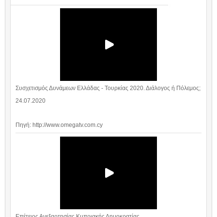
Συσχετισμός Δυνάμεων Ελλάδας - Τουρκίας 2020. Διάλογος ή Πόλεμος;
24.07.2020
Πηγή: http://www.omegatv.com.cy
Επέτειος Ανεξαρτησίας Κυπριακής Δημοκρατίας