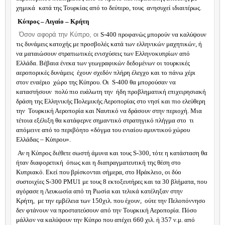
χημικά
κατά της Τουρκίας από το δεύτερο, τους
ανησυχεί ιδιαιτέρως.
Κύπρος – Αιγαίο – Κρήτη
Όσον αφορά την Κύπρο, οι
S
-400 προφανώς μπορούν να καλύψουν
τις δυνάμεις κατοχής με προσβολές κατά των ελληνικών μαχητικών, ή
να ματαιώσουν στρατιωτικές ενισχύσεις των Ελληνοκυπρίων από
Ελλάδα. Βέβαια ένεκα των γεωγραφικών δεδομένων οι τουρκικές
αεροπορικές δυνάμεις
έχουν σχεδόν πλήρη έλεγχο και το πάνω χέρι
στον εναέριο
χώρο της Κύπρου. Οι
S
-400 θα μπορούσαν να
καταστήσουν
πολύ πιο ευάλωτη την
ήδη προβληματική επιχειρησιακή
δράση της Ελληνικής Πολεμικής Αεροπορίας στο νησί και πιο ελεύθερη
την
Τουρκική Αεροπορία και Ναυτικό να δράσουν στην περιοχή. Μια
τέτοια εξέλιξη θα κατάφερνε σημαντικό στρατηγικό πλήγμα στο
τι
απόμεινε από το περιβόητο «δόγμα του ενιαίου αμυντικού χώρου
Ελλάδας – Κύπρου».
Αν η Κύπρος διέθετε σωστή άμυνα και τους
S
-300, τότε η κατάσταση θα
ήταν διαφορετική
όπως και η διαπραγματευτική της θέση στο
Κυπριακό. Εκεί που βρίσκονται σήμερα, στο Ηράκλειο, οι δύο
συστοιχίες
S
-300
PMU
1 με τους 8 εκτοξευτήρες και τα 30 βλήματα, που
αγόρασε η Λευκωσία από τη Ρωσία και τελικά κατέληξαν στην
Κρήτη,
με την εμβέλεια των 150χιλ. που έχουν,
ούτε την Πελοπόννησο
δεν φτάνουν να προστατεύσουν από την Τουρκική Αεροπορία. Πόσο
μάλλον να καλύψουν την Κύπρο που απέχει 660 χιλ. ή 357 ν.μ. από