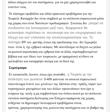
άλλου ελέγχου επί του συστήματος
για να μην χρησιμοποιηθεί και
εναντίον τους.
Το σύστημα προβάλλει και άλλα πρακτικά προβλήματα για την
Τουρκία. Καταρχήν δεν είναι συμβατό με τα υπόλοιπα στρατιωτικά μέσα
της χώρας που είναι Νατοϊκών προδιαγραφών. Συνεπώς δεν
μπορεί να
συνδυαστεί και λειτουργήσει μαζί τους, διαφορετικά θα
καταστήσει περίπλοκο το
συντονισμό και τον επιχειρησιακό του
έλεγχο και κατ’ επέκταση την αποτελεσματικότητα του. Το
σύστημα
IFF
του
ραντάρ, ένεκα της προέλευσης του,
δεν ξεχωρίζει
ποιο
είναι ή
όχι εχθρικό σκάφος. Με αποτέλεσμα να δείχνει ως φίλια
τα ρωσικά αεροσκάφη και εχθρικά όλα τα άλλα, περιλαμβανομένων
βέβαια και των ίδιων των τουρκικών, με πραγματικό κίνδυνο να
εγκλωβίσει και καταρρίψει ακόμη και τα δικά της.
Συμπέρασμα
Εν κατακλείδι, λοιπόν, όπως έχει αναλυθεί,
η Τουρκία με την
απόκτηση των ρωσικών
S
-400 φαίνεται να αποκτά στρατιωτικό
πλεονέκτημα έναντι των γειτόνων της. Ωστόσο στην
πράξη, πέραν των
στρατηγικών μηνυμάτων και των άλλων προεκτάσεων που έχει η
ενέργεια της
αυτή, η μη συμβατότητα του όπλου αυτού με τα υπόλοιπα
νατοϊκά συστήματα Διοίκησης και Ελέγχου αεράμυνας της χώρας,
ενδέχεται να δημιουργεί λειτουργικά προβλήματα στους
τρόπους
χρησιμοποίησης του, μειώνοντας ταυτόχρονα και το βαθμό της