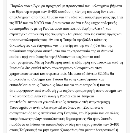
Παρόλο που η Άγκυρα προχωρεί με προσεχτικά και μελετημένα βήματα
στο θέμα της αγορά των
S
-400 ωστόσο η κίνηση της αυτή δεν είναι
απαλλαγμένη από προβλήματα για την ίδια και τους συμμάχους της. Για
τις ΗΠΑ και το ΝΑΤΟ που
βρίσκονται σε ένα είδος ψυχροπολεμικής
αντιπαράθεσης με τη Ρωσία, αυτό αποτελεί σοβαρή πολιτική και
στρατηγική απόκλιση της συμμάχου Τουρκίας
από τις κοινές αρχές και
προσανατολισμούς τους. Αν και η Τουρκία προβάλλει κάποιες
δικαιολογίες και εξηγήσεις για την ενέργεια της αυτή ( ότι δεν της
πωλούσαν παρόμοια συστήματα για την προστασία της οι Δυτικοί
εταίροι της) εντούτοις θα την βλέπουν πιο καχύποπτα από
προηγουμένως. Με τη διευθέτηση αυτή, η εξάρτηση της Τουρκίας από τη
Ρωσία θα διευρυνθεί πέραν του ενεργειακού τομέα και στον
χρηματοπιστωτικό και στρατιωτικό. Με ρωσικό δάνειο $2.5δις θα
αποκτήσει το σύστημα και
Ρώσοι θα το εγκαταστήσουν και
εκπαιδεύσουν τους Τούρκους ίσως και να το συντηρούν ή και να
δημιουργήσουν εκεί υποδομή για τυχόν συμπαραγωγή των συστημάτων
ή κοινοπραξία. Από την άλλη η Ρωσία και οι Τουρκία
αποτελούν
ιστορικά γεωπολιτικούς ανταγωνιστές στην περιοχή.
Υποστηρίζουν αντίπαλες παρατάξεις όπως στη Συρία, ενώ ο
ανταγωνισμός τους εκτείνεται στη Γεωργία, την Κριμαία και σε άλλες
τουρκόφωνες πρώην σοσιαλιστικές δημοκρατίες. Θα ήταν λοιπόν
παράδοξο οι Ρώσοι να αποκαλύψουν όλη την τεχνογνωσία των
S
-400
στους Τούρκους ή να μην έχουν εξασφαλισμένα μέσα ηλεκτρονικού ή