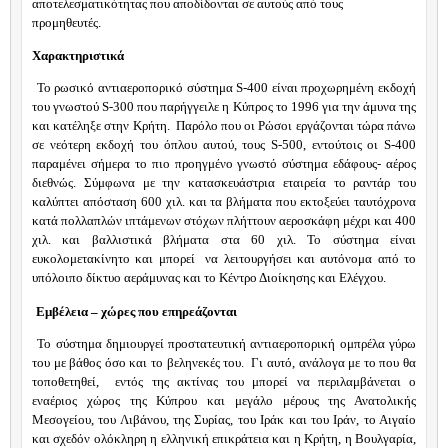
αποτελεσματικότητας που αποδίδονται σε αυτούς από τους
προμηθευτές.
Χαρακτηριστικά
Το ρωσικό αντιαεροπορικό σύστημα
S
-400 είναι προχωρημένη εκδοχή
του γνωστού
S
-300 που παρήγγειλε η Κύπρος το 1996 για την άμυνα της
και κατέληξε στην Κρήτη. Παρόλο που οι Ρώσοι εργάζονται τώρα πάνω
σε νεότερη εκδοχή του όπλου αυτού, τους
S
-500, εντούτοις οι
S
-400
παραμένει σήμερα το πιο προηγμένο γνωστό σύστημα εδάφους- αέρος
διεθνώς. Σύμφωνα με την κατασκευάστρια εταιρεία το ραντάρ του
καλύπτει απόσταση 600 χιλ. και τα βλήματα που εκτοξεύει ταυτόχρονα
κατά πολλαπλών ιπτάμενων στόχων πλήττουν αεροσκάφη μέχρι και 400
χιλ. και βαλλιστικά βλήματα στα 60 χιλ. Το σύστημα είναι
ευκολομετακίνητο και μπορεί να λειτουργήσει και αυτόνομα από το
υπόλοιπο δίκτυο αεράμυνας και το Κέντρο Διοίκησης και Ελέγχου.
Εμβέλεια – χώρες που επηρεάζονται
Το σύστημα δημιουργεί προστατευτική αντιαεροπορική ομπρέλα γύρω
του με βάθος όσο και το βεληνεκές του. Γι αυτό, ανάλογα με το που θα
τοποθετηθεί, εντός της ακτίνας του μπορεί να περιλαμβάνεται ο
εναέριος χώρος της Κύπρου και μεγάλο μέρους της Ανατολικής
Μεσογείου, του Λιβάνου, της Συρίας, του Ιράκ και του Ιράν, το Αιγαίο
και σχεδόν ολόκληρη η ελληνική επικράτεια και η Κρήτη, η Βουλγαρία,